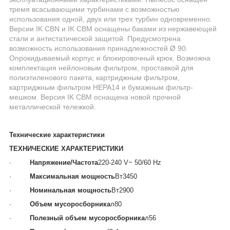
тремя всасывающими турбинами с возможностью
использования одной, двух или трех турбин одновременно.
Версии IK CBN и IK CBM оснащены баками из нержавеющей
стали и антистатической защитой. Предусмотрена
возможность использования принадлежностей Ø 90.
Опрокидываемый корпус и блокировочный крюк. Возможна
комплектация нейлоновым фильтром, проставкой для
полиэтиленового пакета, картриджным фильтром,
картриджным фильтром HEPA14 и бумажным фильтр-
мешком. Версия IK CBM оснащена новой прочной
металлической тележкой.
Технические характеристики
ТЕХНИЧЕСКИЕ ХАРАКТЕРИСТИКИ
·
Напряжение/Частота
220-240 V~ 50/60 Hz
·
Максимальная мощность
Вт3450
·
Номинальная мощность
Вт2900
·
Объем мусоросборника
л80
·
Полезный объем мусоросборника
л56