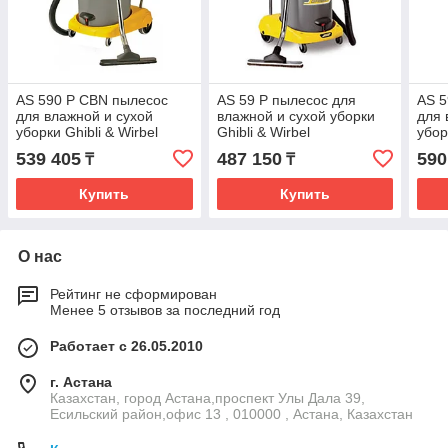
AS 590 P CBN пылесос
AS 59 P пылесос для
AS 5
для влажной и сухой
влажной и сухой уборки
для 
уборки Ghibli & Wirbel
Ghibli & Wirbel
убор
539 405
487 150
590
₸
₸
Купить
Купить
О нас
Рейтинг не сформирован
Менее 5 отзывов за последний год
Работает с 26.05.2010
г. Астана
Казахстан, город Астана,проспект Улы Дала 39,
Есильский район,офис 13 , 010000 , Астана, Казахстан