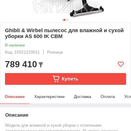
Ghibli & Wirbel пылесос для влажной и сухой
уборки AS 600 IK CBM
В наличии
Код: 15521210011
Розница
789 410
₸
Купить
Описание
Характеристики
Доставка
Оплата
Усл
Описание
Модель для влажной и сухой уборки с отличными
эксплуатационными характеристиками. Пылесос оснащен