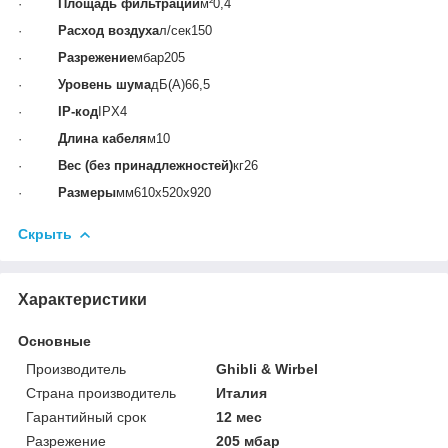
·
Площадь фильтрации
м²0,4
·
Расход воздуха
л/сек150
·
Разрежение
мбар205
·
Уровень шума
дБ(А)66,5
·
IP-код
IPX4
·
Длина кабеля
м10
·
Вес (без принадлежностей)
кг26
·
Размеры
мм610x520x920
Скрыть
Характеристики
Основные
Производитель
Ghibli & Wirbel
Страна производитель
Италия
Гарантийный срок
12 мес
Разрежение
205 мбар