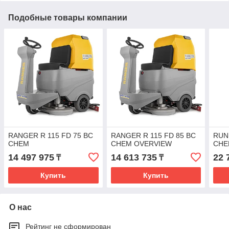
Подобные товары компании
RANGER R 115 FD 75 BC
RANGER R 115 FD 85 BC
RUN
CHEM
CHEM OVERVIEW
CHE
14 497 975
14 613 735
22 
₸
₸
Купить
Купить
О нас
Рейтинг не сформирован