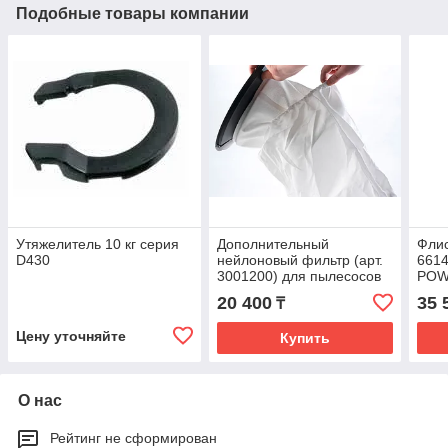
Подобные товары компании
Утяжелитель 10 кг серия
Дополнительный
Фли
D430
нейлоновый фильтр (арт.
6614
3001200) для пылесосов
POW
POWER D 22, AS10
22 
20 400
35 
₸
Цену уточняйте
Купить
О нас
Рейтинг не сформирован