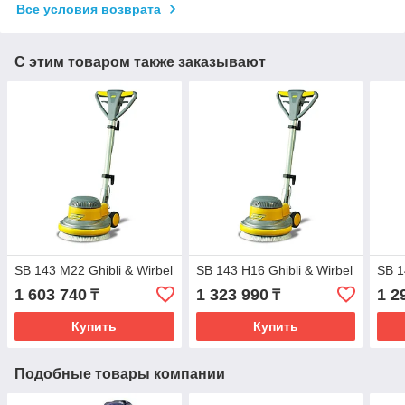
Все условия возврата
С этим товаром также заказывают
SB 143 М22 Ghibli & Wirbel
SB 143 Н16 Ghibli & Wirbel
SB 1
1 603 740
1 323 990
1 2
₸
₸
Купить
Купить
Подобные товары компании