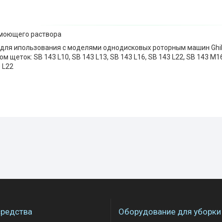
/моющего раствора
для ипользования с моделями однодисковых роторным машин Ghibl
ом щеток: SB 143 L10, SB 143 L13, SB 143 L16, SB 143 L22, SB 143 M1
0 L22
редства
Оборудование для уборки