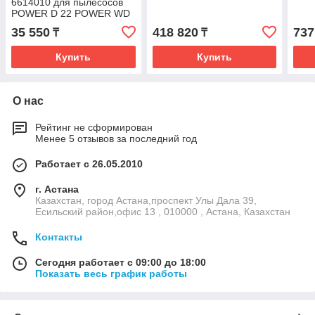
6614010 для пылесосов
POWER D 22 POWER WD
22 AS 10 POWER EXTRA 7
35 550
418 820
737
₸
₸
Купить
Купить
О нас
Рейтинг не сформирован
Менее 5 отзывов за последний год
Работает с 26.05.2010
г. Астана
Казахстан, город Астана,проспект Улы Дала 39,
Есильский район,офис 13 , 010000 , Астана, Казахстан
Контакты
Сегодня работает с 09:00 до 18:00
Показать весь график работы