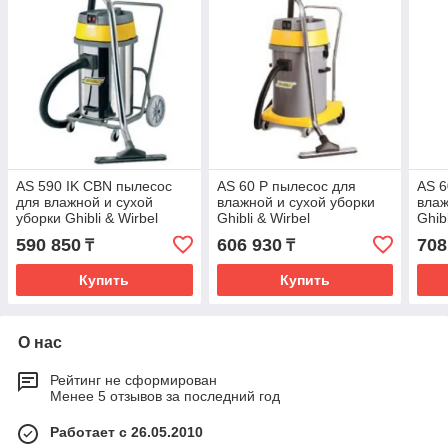
AS 590 IK CBN пылесос
AS 60 P пылесос для
AS 6
для влажной и сухой
влажной и сухой уборки
влаж
уборки Ghibli & Wirbel
Ghibli & Wirbel
Ghib
590 850
606 930
708
₸
₸
Купить
Купить
О нас
Рейтинг не сформирован
Менее 5 отзывов за последний год
Работает с 26.05.2010