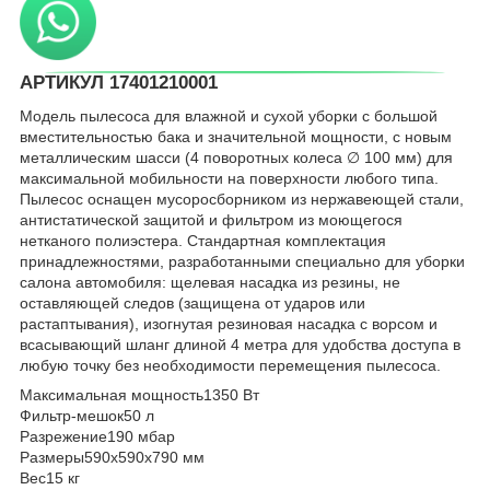
АРТИКУЛ 17401210001
Модель пылесоса для влажной и сухой уборки с большой
вместительностью бака и значительной мощности, с новым
металлическим шасси (4 поворотных колеса ∅ 100 мм) для
максимальной мобильности на поверхности любого типа.
Пылесос оснащен мусоросборником из нержавеющей стали,
антистатической защитой и фильтром из моющегося
нетканого полиэстера. Стандартная комплектация
принадлежностями, разработанными специально для уборки
салона автомобиля: щелевая насадка из резины, не
оставляющей следов (защищена от ударов или
растаптывания), изогнутая резиновая насадка с ворсом и
всасывающий шланг длиной 4 метра для удобства доступа в
любую точку без необходимости перемещения пылесоса.
Максимальная мощность
1350 Вт
Фильтр-мешок
50 л
Разрежение
190 мбар
Размеры
590x590x790 мм
Вес
15 кг