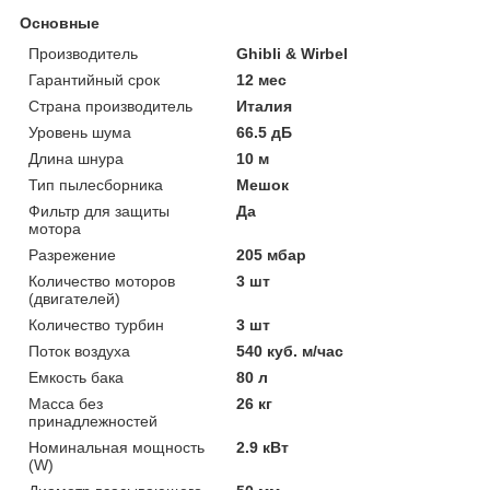
Основные
Производитель
Ghibli & Wirbel
Гарантийный срок
12 мес
Страна производитель
Италия
Уровень шума
66.5 дБ
Длина шнура
10 м
Тип пылесборника
Мешок
Фильтр для защиты
Да
мотора
Разрежение
205 мбар
Количество моторов
3 шт
(двигателей)
Количество турбин
3 шт
Поток воздуха
540 куб. м/час
Емкость бака
80 л
Масса без
26 кг
принадлежностей
Номинальная мощность
2.9 кВт
(W)