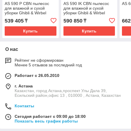
AS 590 P CBN пылесос
AS 590 IK CBN пылесос
AS 6
для влажной и сухой
для влажной и сухой
уборки Ghibli & Wirbel
уборки Ghibli & Wirbel
539 405
590 850
662
₸
₸
Купить
Купить
О нас
Рейтинг не сформирован
Менее 5 отзывов за последний год
Работает с 26.05.2010
г. Астана
Казахстан, город Астана,проспект Улы Дала 39,
Есильский район,офис 13 , 010000 , Астана, Казахстан
Контакты
Сегодня работает с 09:00 до 18:00
Показать весь график работы