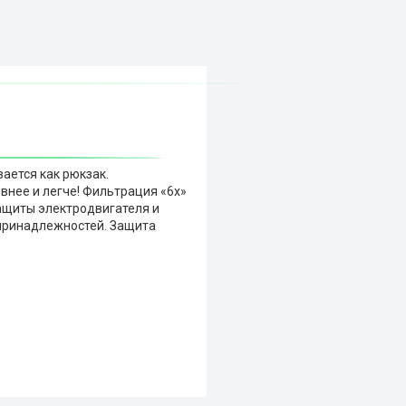
ается как рюкзак.
внее и легче! Фильтрация «6x»
ащиты электродвигателя и
 принадлежностей. Защита