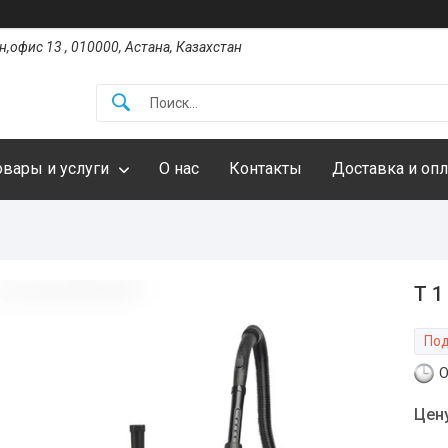
,офис 13 , 010000, Астана, Казахстан
овары и услуги
О нас
Контакты
Доставка и опл
T 1
Под
О
Цен