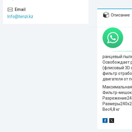
Описание
Info@tenzi.kz
ранцевый пыле
Освобождает р
(флисовый 3D 
фильтр отрабо
двигателя от п
Максимальная
Фильтр-мешок
Разрежение
24
Размеры
240x2
Вес
4,8 кг