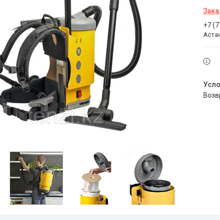
Зака
+7 (
Аста
воз