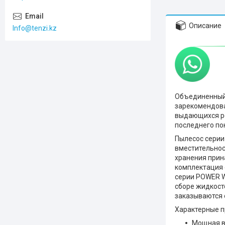
Описание
Info@tenzi.kz
Объединенный 
зарекомендова
выдающихся ре
последнего по
Пылесос серии
вместительнос
хранения прин
комплектация
серии POWER W
сборе жидкост
заказываются о
Характерные 
Мощная в