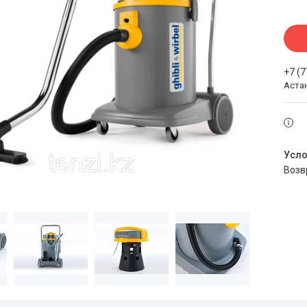
+7 (
Аста
воз