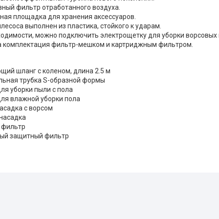
ный фильтр отработанного воздуха.
ная площадка для хранения аксессуаров.
лесоса выполнен из пластика, стойкого к ударам.
ходимости, можно подключить электрощетку для уборки ворсовых 
 комплектация фильтр-мешком и картриджным фильтром.
:
ий шланг с коленом, длина 2.5 м
льная трубка S-образной формы
ля уборки пыли с пола
для влажной уборки пола
асадка с ворсом
насадка
 фильтр
ый защитный фильтр