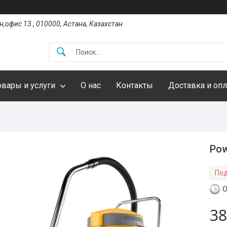
,офис 13 , 010000, Астана, Казахстан
овары и услуги
О нас
Контакты
Доставка и опл
Pow
Под
О
38