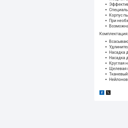
Эффектив
Специаль
Корпус пы
При необ
Возможна
Комплектация
Всасывающ
Удлините
Насадка д
Насадка 
Круглая н
Щелевая 
Тканевый
Нейлонов