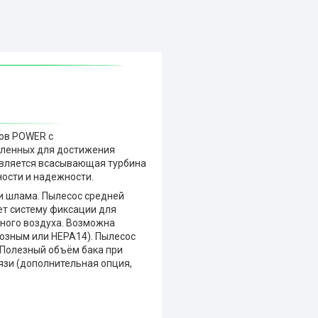
сов POWER с
вленных для достижения
является всасывающая турбина
ности и надежности.
и шлама. Пылесос средней
ет систему фиксации для
ного воздуха. Возможна
зным или HEPA14). Пылесос
 Полезный объём бака при
язи (дополнительная опция,