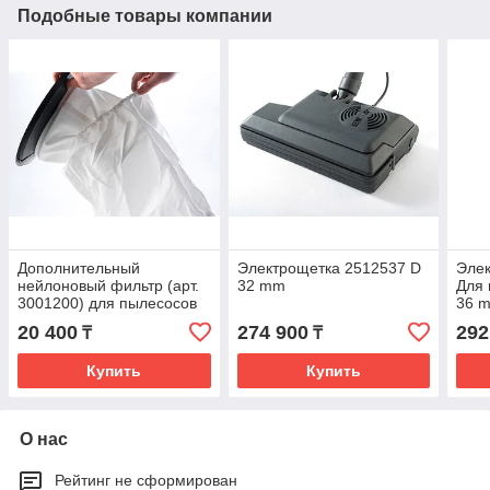
Подобные товары компании
Дополнительный
Электрощетка 2512537 D
Эле
нейлоновый фильтр (арт.
32 mm
Для 
3001200) для пылесосов
36 
POWER D 22, AS10
20 400
274 900
292
₸
₸
Купить
Купить
О нас
Рейтинг не сформирован