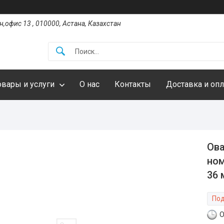
,офис 13 , 010000, Астана, Казахстан
овары и услуги
О нас
Контакты
Доставка и опл
Ова
но
36 
Под
О