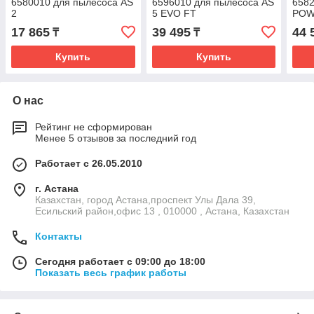
6580010 для пылесоса AS
6596010 для пылесоса AS
6582
2
5 EVO FT
POW
17 865
39 495
44 
₸
₸
Купить
Купить
О нас
Рейтинг не сформирован
Менее 5 отзывов за последний год
Работает с 26.05.2010
г. Астана
Казахстан, город Астана,проспект Улы Дала 39,
Есильский район,офис 13 , 010000 , Астана, Казахстан
Контакты
Сегодня работает с 09:00 до 18:00
Показать весь график работы