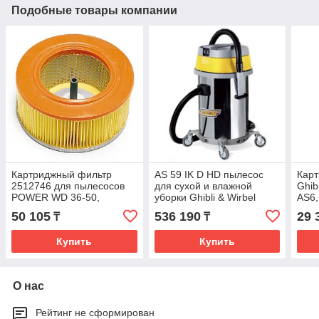
Подобные товары компании
Картриджный фильтр
AS 59 IK D HD пылесос
Кар
2512746 для пылесосов
для сухой и влажной
Ghib
POWER WD 36-50,
уборки Ghibli & Wirbel
AS6,
POWER T WD/D 36 - D 50,
50 105
536 190
29 
₸
₸
AS8/AS9
Купить
Купить
О нас
Рейтинг не сформирован