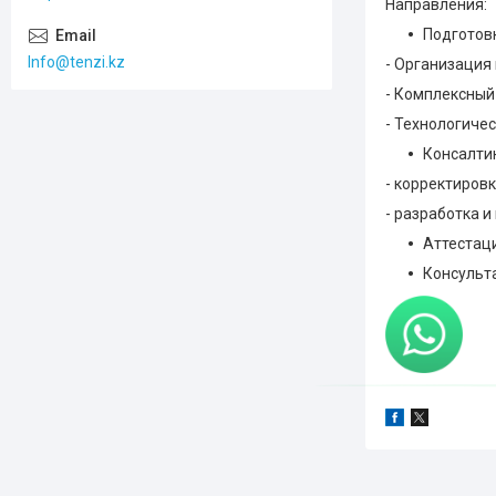
Направления:
Подготов
Info@tenzi.kz
- Организация
- Комплексный
- Технологиче
Консалтин
- корректиров
- разработка и
Аттестац
Консульт