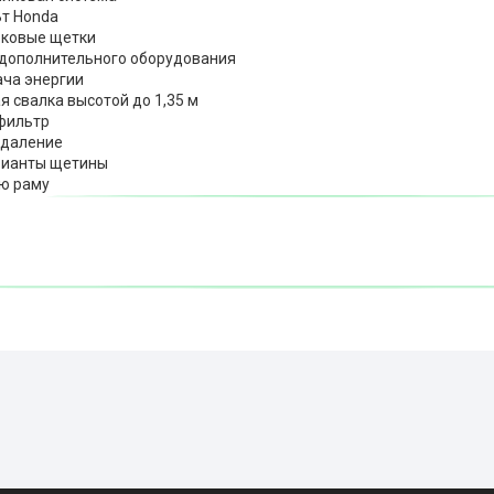
Вт Honda
оковые щетки
дополнительного оборудования
ча энергии
я свалка высотой до 1,35 м
фильтр
даление
рианты щетины
ю раму