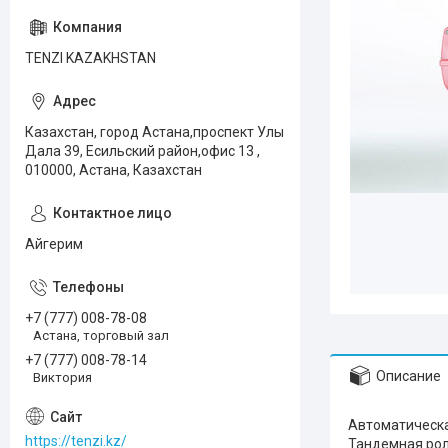
TENZI KAZAKHSTAN
Казахстан, город Астана,проспект Улы
Дала 39, Есильский район,офис 13 ,
010000, Астана, Казахстан
Айгерим
+7 (777) 008-78-08
Астана, торговый зал
+7 (777) 008-78-14
Описание
Виктория
Автоматическ
https://tenzi.kz/
Тандемная ро