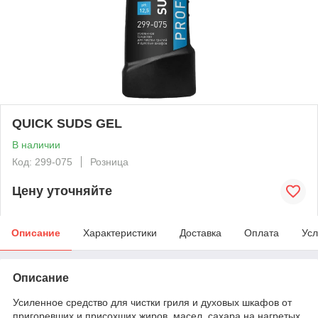
QUICK SUDS GEL
В наличии
Код: 299-075
Розница
Цену уточняйте
Описание
Характеристики
Доставка
Оплата
Усл
Описание
Усиленное средство для чистки гриля и духовых шкафов от
пригоревших и присохших жиров, масел, сахара на нагретых