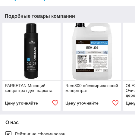
Подобные товары компании
PARKETAN Моющий
Rem300 обезжиривающий
OLE
концентрат для паркета
концентрат
Очис
дер
Цену уточняйте
Цену уточняйте
Цен
О нас
Рейтинг не сформирован