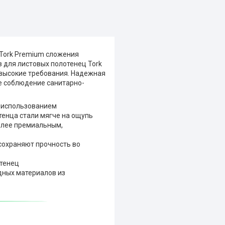
Tork Premium сложения
в для листовых полотенец Tork
 высокие требования. Надежная
е соблюдение санитарно-
c использованием
енца стали мягче на ощупь
более премиальным,
сохраняют прочность во
отенец
дных материалов из