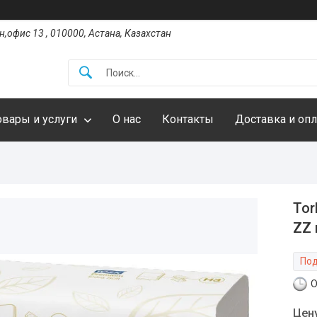
,офис 13 , 010000, Астана, Казахстан
овары и услуги
О нас
Контакты
Доставка и опл
Tor
ZZ 
Под
О
Цен