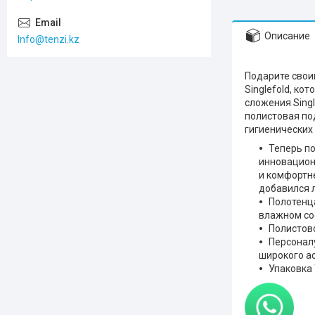
Описание
Info@tenzi.kz
Подарите свои
Singlefold, к
сложения Sing
полистовая по
гигиенических
Теперь по
инновацион
и комфортне
добавился л
Полотенц
влажном со
Полистов
Персонал
широкого ас
Упаковка 