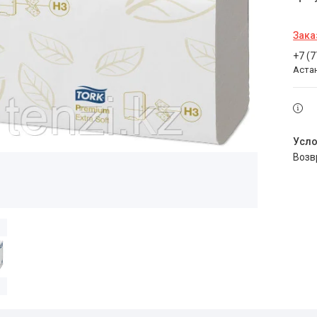
Зака
+7 (
Аста
воз