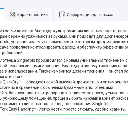
Характеристики
Информация для заказа
м гостям комфорт благодаря ультрамягким листовым полотенцам 
оторые бережно ухаживают за руками. Они подходят для диспенсеро
lefold, устанавливаемых в помещениях, к которым предъявляются
дача позволяет контролировать расход и обеспечить эффективно
 требований.
лотенца Singlefold производятся с новым уникальным тиснением 
ной технологии ламинирования. Благодаря новому тиснению полот
е в использовании. Также изменится дизайн тиснения – он стал 
оготип Tork
а QuickDry™ – обладают самой высокой прочностью и оптимально 
стоянии в сравнении с обычными бумажными полотенцами
ой отбор позволяет контролировать количество расходуемых пол
у, убирающему помещения, проще выбрать нужный вариант расхо
сортимента листовых полотенец Tork сложения Singlefold
Tork Easy Handling™ - легко нести, просто открыть, удобно хранить.