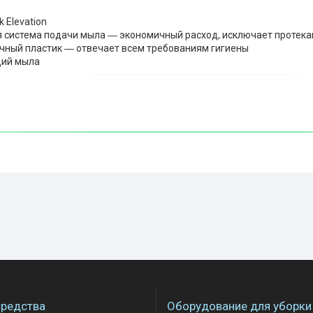
k Elevation
 система подачи мыла ― экономичный расход, исключает протека
чный пластик ― отвечает всем требованиям гигиены
ций мыла
редства
Оборудование для уборки