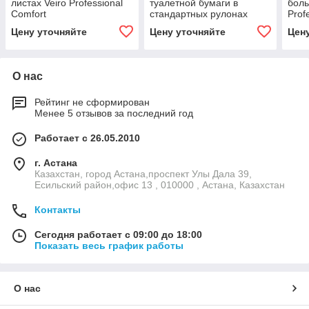
листах Veiro Professional
туалетной бумаги в
боль
Comfort
cтандартных рулонах
Prof
Цену уточняйте
Цену уточняйте
Цен
О нас
Рейтинг не сформирован
Менее 5 отзывов за последний год
Работает с 26.05.2010
г. Астана
Казахстан, город Астана,проспект Улы Дала 39,
Есильский район,офис 13 , 010000 , Астана, Казахстан
Контакты
Сегодня работает с 09:00 до 18:00
Показать весь график работы
О нас