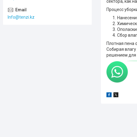
сектора, как 
Процесс уборки
Info@tenzi.kz
Нанесени
Химическ
Ополаски
Сбор влаг
Плотная пена 
Собирая влагу
решением для