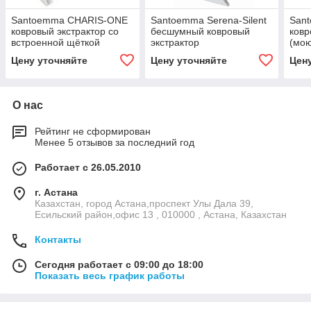
Santoemma CHARIS-ONE
Santoemma Serena-Silent
Sant
ковровый экстрактор со
бесшумный ковровый
ковр
встроенной щёткой
экстрактор
(мо
(моющий пылесос)
Цену уточняйте
Цену уточняйте
Цен
О нас
Рейтинг не сформирован
Менее 5 отзывов за последний год
Работает с 26.05.2010
г. Астана
Казахстан, город Астана,проспект Улы Дала 39,
Есильский район,офис 13 , 010000 , Астана, Казахстан
Контакты
Сегодня работает с 09:00 до 18:00
Показать весь график работы