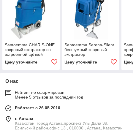
Santoemma CHARIS-ONE
Santoemma Serena-Silent
San
ковровый экстрактор со
бесшумный ковровый
про
встроенной щёткой
экстрактор
ковр
(моющий пылесос)
дву
Цену уточняйте
Цену уточняйте
Цен
мот
О нас
Рейтинг не сформирован
Менее 5 отзывов за последний год
Работает с 26.05.2010
г. Астана
Казахстан, город Астана,проспект Улы Дала 39,
Есильский район,офис 13 , 010000 , Астана, Казахстан