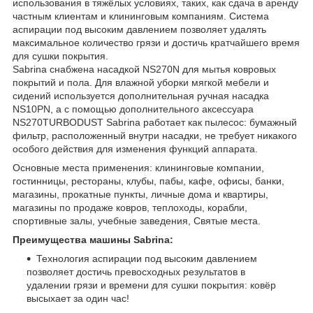
использования в тяжёлых условиях, таких, как сдача в аренду
частным клиентам и клининговым компаниям. Система
аспирации под высоким давлением позволяет удалять
максимальное количество грязи и достичь кратчайшего время
для сушки покрытия.
Sabrina снабжена насадкой NS270N для мытья ковровых
покрытий и пола. Для влажной уборки мягкой мебели и
сидений используется дополнительная ручная насадка
NS10PN, а с помощью дополнительного аксессуара
NS270TURBODUST Sabrina работает как пылесос: бумажный
фильтр, расположенный внутри насадки, не требует никакого
особого действия для изменения функций аппарата.
Основные места применения: клининговые компании,
гостинницы, рестораны, клубы, пабы, кафе, офисы, банки,
магазины, прокатные пункты, личные дома и квартиры,
магазины по продаже ковров, теплоходы, корабли,
спортивные залы, учебные заведения, Святые места.
Преимущества машины Sabrina:
Технология аспирации под высоким давлением
позволяет достичь превосходных результатов в
удалении грязи и времени для сушки покрытия: ковёр
высыхает за один час!