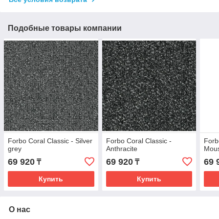
Подобные товары компании
Forbo Coral Classic - Silver
Forbo Coral Classic -
Forb
grey
Anthracite
Mous
69 920
69 920
69 
₸
₸
Купить
Купить
О нас