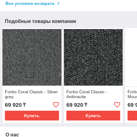
Все условия возврата
Подобные товары компании
Forbo Coral Classic - Silver
Forbo Coral Classic -
Forb
grey
Anthracite
Mous
69 920
69 920
69 
₸
₸
Купить
Купить
О нас