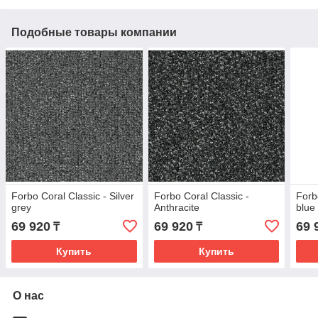
Подобные товары компании
Forbo Coral Classic - Silver
Forbo Coral Classic -
Forb
grey
Anthracite
blue
69 920
69 920
69 
₸
₸
Купить
Купить
О нас