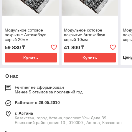
Модульное сотовое
Модульное сотовое
Моду
покрытие Антикаблук
покрытие Антикаблук
покр
серый 20мм
серый 10мм
сер
59 830
41 800
₸
₸
Цен
Купить
Купить
О нас
Рейтинг не сформирован
Менее 5 отзывов за последний год
Работает с 26.05.2010
г. Астана
Казахстан, город Астана,проспект Улы Дала 39,
Есильский район,офис 13 , 010000 , Астана, Казахстан