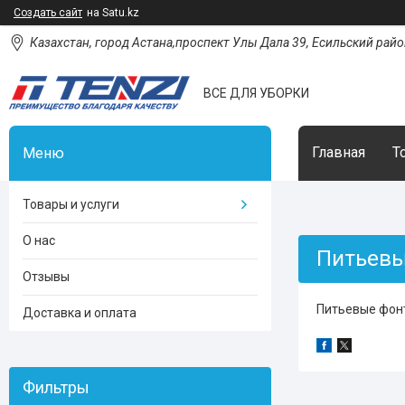
Создать сайт
на Satu.kz
Казахстан, город Астана,проспект Улы Дала 39, Есильский район
ВСЕ ДЛЯ УБОРКИ
Главная
Т
Товары и услуги
О нас
Питьевы
Отзывы
Питьевые фон
Доставка и оплата
Фильтры